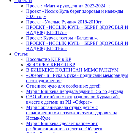
Проекты
Проект: «Магия рукоделии» 2023-2024гг.
Проект «Иссык-Куль берег здоровья и надежды
2022 год»
Проект «Умелые Ручки» 2018-2019гг.
ПРОЕКТ «ИССЫК-КУЛЬ – БЕРЕГ ЗДОРОВЬЯ И
НАДЕЖДЫ 2017г.»
Проект: Курчак театры «Баластан».
ПРОЕКТ «ИССЫК-КУЛЬ – БЕРЕГ ЗДОРОВЬЯ И
НАДЕЖДЫ 2016г.»
Статьи
Посольство КНР в КР
ЖОГОРКУ КЕНЕШ КР
В БИШКЕКЕ ПОДПИСАН МЕМОРАНДУМ
«Оберег» и «Рука в руке» подписали меморандум
о сотрудничестве
Огненное чудо для особенных детей
Мэрия Бишкека передала здания 156-го детсада
ОАО «Росинбанк» отпраздновало Курман айт
вместе с детьми из РЦ «Оберег»
Мэрия организовала отдых детям с
ограниченными возможностями здоровья на
Иссык-Куле
Мэрия Бишкека сделает капремонт
реабилитационного центра «Оберег»