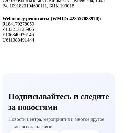
720070 Кыргызстан, г. Бишкек, ул. Киевская, 104/1
Р/с 1091820104600111, БИК 109018
Webmoney реквизиты (WMID: 428557083970):
R184179278059
Z133213135906
E106840936146
U611388491444
Подписывайтесь и следите
за новостями
Новости центра, мероприятия и многое другое
— мы всегда на связи.