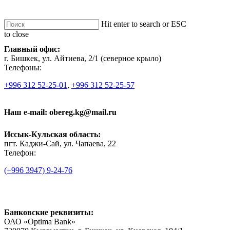
Skip
to
Hit enter to search or ESC
main
Контакты
to close
Men
content
Close
Главный офис:
Search
г. Бишкек, ул. Айтиева, 2/1 (северное крыло)
Телефоны:
+996 312 52-25-01
,
+996 312 52-25-57
Наш e-mail: obereg.kg@mail.ru
Иссык-Кульская область:
пгт. Каджи-Сай, ул. Чапаева, 22
Телефон:
(+996 3947) 9-24-76
Банковские реквизиты:
ОАО «Optima Bank»