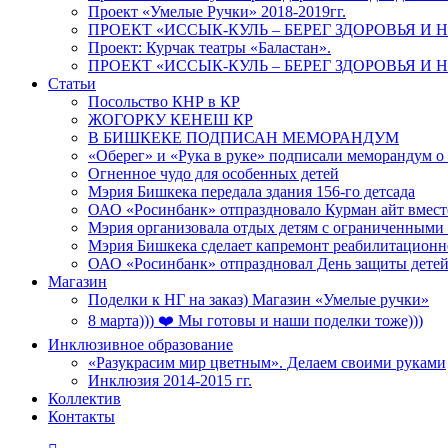
Проект «Умелые Ручки» 2018-2019гг.
ПРОЕКТ «ИССЫК-КУЛЬ – БЕРЕГ ЗДОРОВЬЯ И Н
Проект: Курчак театры «Баластан».
ПРОЕКТ «ИССЫК-КУЛЬ – БЕРЕГ ЗДОРОВЬЯ И Н
Статьи
Посольство КНР в КР
ЖОГОРКУ КЕНЕШ КР
В БИШКЕКЕ ПОДПИСАН МЕМОРАНДУМ
«Оберег» и «Рука в руке» подписали меморандум о
Огненное чудо для особенных детей
Мэрия Бишкека передала здания 156-го детсада
ОАО «Росинбанк» отпраздновало Курман айт вместе
Мэрия организовала отдых детям с ограниченными
Мэрия Бишкека сделает капремонт реабилитационн
ОАО «Росинбанк» отпраздновал День защиты детей
Магазин
Поделки к НГ на заказ) Магазин «Умелые ручки»
8 марта))) ❤️ Мы готовы и наши поделки тоже)))
Инклюзивное образование
«Разукрасим мир цветным». Делаем своими руками
Инклюзия 2014-2015 гг.
Коллектив
Контакты