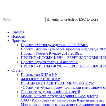
Skip
to
main
content
Hit enter to search or ESC to close
Close
Search
Menu
Главная
Новости
Проекты
Проект: «Магия рукоделии» 2023-2024гг.
Проект «Иссык-Куль берег здоровья и надежды 202
Проект «Умелые Ручки» 2018-2019гг.
ПРОЕКТ «ИССЫК-КУЛЬ – БЕРЕГ ЗДОРОВЬЯ И Н
Проект: Курчак театры «Баластан».
ПРОЕКТ «ИССЫК-КУЛЬ – БЕРЕГ ЗДОРОВЬЯ И Н
Статьи
Посольство КНР в КР
ЖОГОРКУ КЕНЕШ КР
В БИШКЕКЕ ПОДПИСАН МЕМОРАНДУМ
«Оберег» и «Рука в руке» подписали меморандум о
Огненное чудо для особенных детей
Мэрия Бишкека передала здания 156-го детсада
ОАО «Росинбанк» отпраздновало Курман айт вместе
Мэрия организовала отдых детям с ограниченными