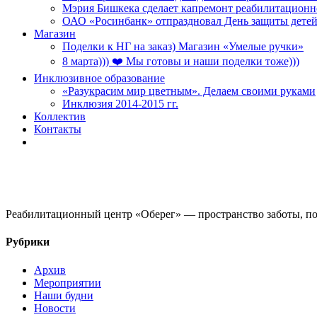
Мэрия Бишкека сделает капремонт реабилитационн
ОАО «Росинбанк» отпраздновал День защиты детей
Магазин
Поделки к НГ на заказ) Магазин «Умелые ручки»
8 марта))) ❤️ Мы готовы и наши поделки тоже)))
Инклюзивное образование
«Разукрасим мир цветным». Делаем своими руками
Инклюзия 2014-2015 гг.
Коллектив
Контакты
Реабилитационный центр «Оберег» — пространство заботы, по
Рубрики
Архив
Мероприятии
Наши будни
Новости