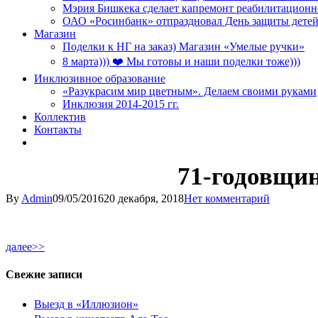
Мэрия Бишкека сделает капремонт реабилитационн
ОАО «Росинбанк» отпраздновал День защиты детей
Магазин
Поделки к НГ на заказ) Магазин «Умелые ручки»
8 марта))) ❤️ Мы готовы и наши поделки тоже)))
Инклюзивное образование
«Разукрасим мир цветным». Делаем своими руками
Инклюзия 2014-2015 гг.
Коллектив
Контакты
71-годовщи
By
Admin
09/05/2016
20 декабря, 2018
Нет комментарий
далее>>
Свежие записи
Выезд в «Иллюзион»