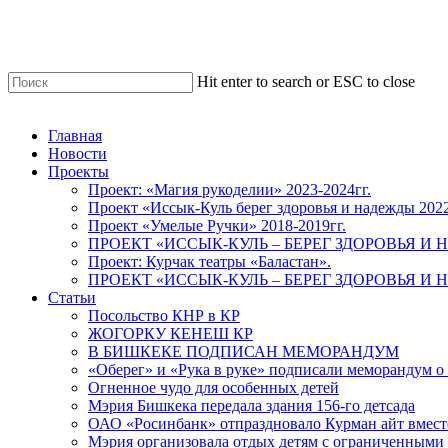
Skip
to
main
content
Hit enter to search or ESC to close
Close
Search
Menu
Главная
Новости
Проекты
Проект: «Магия рукоделии» 2023-2024гг.
Проект «Иссык-Куль берег здоровья и надежды 202
Проект «Умелые Ручки» 2018-2019гг.
ПРОЕКТ «ИССЫК-КУЛЬ – БЕРЕГ ЗДОРОВЬЯ И Н
Проект: Курчак театры «Баластан».
ПРОЕКТ «ИССЫК-КУЛЬ – БЕРЕГ ЗДОРОВЬЯ И Н
Статьи
Посольство КНР в КР
ЖОГОРКУ КЕНЕШ КР
В БИШКЕКЕ ПОДПИСАН МЕМОРАНДУМ
«Оберег» и «Рука в руке» подписали меморандум о
Огненное чудо для особенных детей
Мэрия Бишкека передала здания 156-го детсада
ОАО «Росинбанк» отпраздновало Курман айт вместе
Мэрия организовала отдых детям с ограниченными