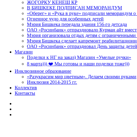
ЖОГОРКУ КЕНЕШ КР
В БИШКЕКЕ ПОДПИСАН МЕМОРАНДУМ
«Оберег» и «Рука в руке» подписали меморандум о
Огненное чудо для особенных детей
Мэрия Бишкека передала здания 156-го детсада
ОАО «Росинбанк» отпраздновало Курман айт вместе
Мэрия организовала отдых детям с ограниченными
Мэрия Бишкека сделает капремонт реабилитационн
ОАО «Росинбанк» отпраздновал День защиты детей
Магазин
Поделки к НГ на заказ) Магазин «Умелые ручки»
8 марта))) ❤️ Мы готовы и наши поделки тоже)))
Инклюзивное образование
«Разукрасим мир цветным». Делаем своими руками
Инклюзия 2014-2015 гг.
Коллектив
Контакты
Insert