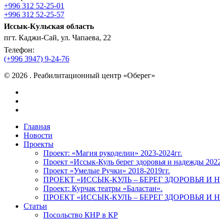
+996 312 52-25-01
+996 312 52-25-57
Иссык-Кульская область
пгт. Каджи-Сай, ул. Чапаева, 22
Телефон:
(+996 3947) 9-24-76
© 2026 . Реабилитационный центр «Оберег»
facebook
instagram
vk
Close
Главная
Menu
Новости
Проекты
Проект: «Магия рукоделии» 2023-2024гг.
Проект «Иссык-Куль берег здоровья и надежды 202
Проект «Умелые Ручки» 2018-2019гг.
ПРОЕКТ «ИССЫК-КУЛЬ – БЕРЕГ ЗДОРОВЬЯ И Н
Проект: Курчак театры «Баластан».
ПРОЕКТ «ИССЫК-КУЛЬ – БЕРЕГ ЗДОРОВЬЯ И Н
Статьи
Посольство КНР в КР