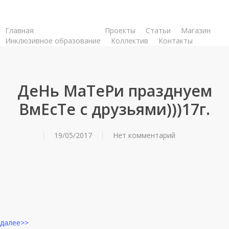
Skip
to
Главная
Новости
Проекты
Статьи
Магазин
main
Инклюзивное образование
Коллектив
Контакты
content
ДеНь МаТеРи празднуем
ВмЕсТе с друзьями)))17г.
19/05/2017
Нет комментарий
далее>>