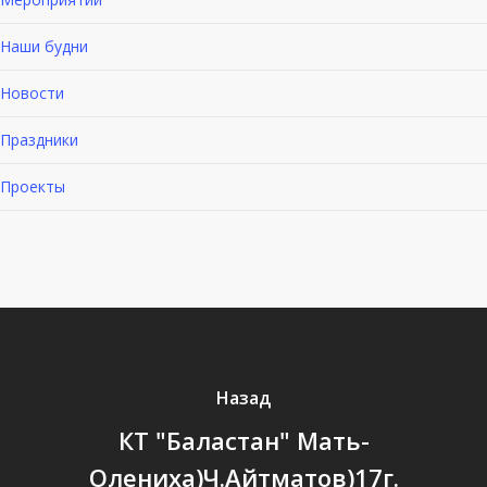
Наши будни
Новости
Праздники
Проекты
Назад
КТ "Баластан" Мать-
Олениха)Ч.Айтматов)17г.