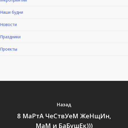
Наши будни
Новости
Праздники
Проекты
Назад
8 МаРтА ЧеСтвУеМ ЖеНщИн,
МаМ и БаБушЕк)))