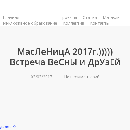
Skip
to
Главная
Новости
Проекты
Статьи
Магазин
main
Инклюзивное образование
Коллектив
Контакты
content
МасЛеНицА 2017г.)))))
Встреча ВеСнЫ и ДрУзЕй
03/03/2017
Нет комментарий
далее>>