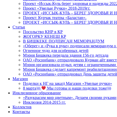
Проект «Иссык-Куль берег здоровья и надежды 202
Проект «Умелые Ручки» 2018-2019гг.
ПРОЕКТ «ИССЫК-КУЛЬ – БЕРЕГ ЗДОРОВЬЯ И Н
Проект: Курчак театры «Баластан».
ПРОЕКТ «ИССЫК-КУЛЬ – БЕРЕГ ЗДОРОВЬЯ И Н
Статьи
Посольство КНР в КР
ЖОГОРКУ КЕНЕШ КР
В БИШКЕКЕ ПОДПИСАН МЕМОРАНДУМ
«Оберег» и «Рука в руке» подписали меморандум о
Огненное чудо для особенных детей
Мэрия Бишкека передала здания 156-го детсада
ОАО «Росинбанк» отпраздновало Курман айт вместе
Мэрия организовала отдых детям с ограниченными
Мэрия Бишкека сделает капремонт реабилитационн
ОАО «Росинбанк» отпраздновал День защиты детей
Магазин
Поделки к НГ на заказ) Магазин «Умелые ручки»
8 марта)))
Мы готовы и наши поделки тоже)))
Инклюзивное образование
«Разукрасим мир цветным». Делаем своими руками
Инклюзия 2014-2015 гг.
Коллектив
Контакты