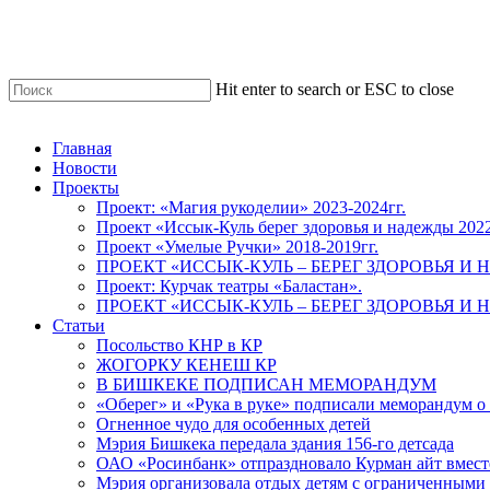
Skip
to
main
content
Hit enter to search or ESC to close
Close
Search
Menu
Главная
Новости
Проекты
Проект: «Магия рукоделии» 2023-2024гг.
Проект «Иссык-Куль берег здоровья и надежды 202
Проект «Умелые Ручки» 2018-2019гг.
ПРОЕКТ «ИССЫК-КУЛЬ – БЕРЕГ ЗДОРОВЬЯ И Н
Проект: Курчак театры «Баластан».
ПРОЕКТ «ИССЫК-КУЛЬ – БЕРЕГ ЗДОРОВЬЯ И Н
Статьи
Посольство КНР в КР
ЖОГОРКУ КЕНЕШ КР
В БИШКЕКЕ ПОДПИСАН МЕМОРАНДУМ
«Оберег» и «Рука в руке» подписали меморандум о
Огненное чудо для особенных детей
Мэрия Бишкека передала здания 156-го детсада
ОАО «Росинбанк» отпраздновало Курман айт вместе
Мэрия организовала отдых детям с ограниченными