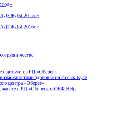
2 год»
АДЕЖДЫ 2017г.»
АДЕЖДЫ 2016г.»
 сотрудничестве
 с детьми из РЦ «Оберег»
 возможностями здоровья на Иссык-Куле
ого центра «Оберег»
 вместе с РЦ «Оберег» и ОБФ Help