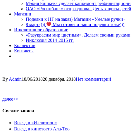
Мэрия Бишкека сделает капремонт реабилитационн
ОАО «Росинбанк» отпраздновал День защиты детей
Магазин
Поделки к НГ на заказ) Магазин «Умелые ручки»
8 марта)))
Мы готовы и наши поделки тоже)))
Инклюзивное образование
«Разукрасим мир цветным». Делаем своими руками
Инклюзия 2014-2015 гг.
Коллектив
Контакты
By
Admin
18/06/2018
20 декабря, 2018
Нет комментарий
далее>>
Свежие записи
Выезд в «Иллюзион»
Выезд в кинотеатр Ала-Тоо