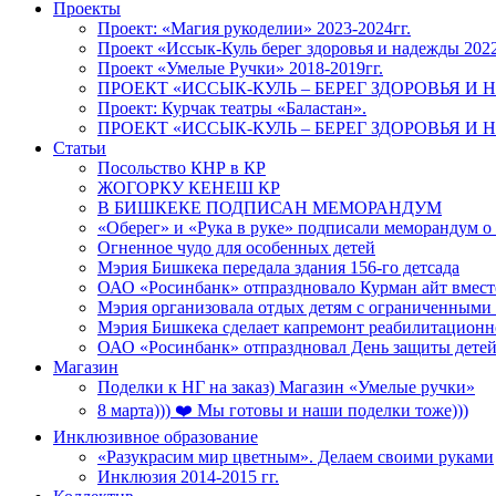
Проекты
Проект: «Магия рукоделии» 2023-2024гг.
Проект «Иссык-Куль берег здоровья и надежды 202
Проект «Умелые Ручки» 2018-2019гг.
ПРОЕКТ «ИССЫК-КУЛЬ – БЕРЕГ ЗДОРОВЬЯ И Н
Проект: Курчак театры «Баластан».
ПРОЕКТ «ИССЫК-КУЛЬ – БЕРЕГ ЗДОРОВЬЯ И Н
Статьи
Посольство КНР в КР
ЖОГОРКУ КЕНЕШ КР
В БИШКЕКЕ ПОДПИСАН МЕМОРАНДУМ
«Оберег» и «Рука в руке» подписали меморандум о
Огненное чудо для особенных детей
Мэрия Бишкека передала здания 156-го детсада
ОАО «Росинбанк» отпраздновало Курман айт вместе
Мэрия организовала отдых детям с ограниченными
Мэрия Бишкека сделает капремонт реабилитационн
ОАО «Росинбанк» отпраздновал День защиты детей
Магазин
Поделки к НГ на заказ) Магазин «Умелые ручки»
8 марта))) ❤️ Мы готовы и наши поделки тоже)))
Инклюзивное образование
«Разукрасим мир цветным». Делаем своими руками
Инклюзия 2014-2015 гг.