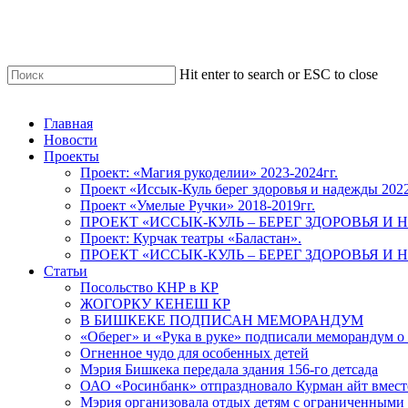
Skip
to
main
content
Hit enter to search or ESC to close
Close
Search
Menu
Главная
Новости
Проекты
Проект: «Магия рукоделии» 2023-2024гг.
Проект «Иссык-Куль берег здоровья и надежды 202
Проект «Умелые Ручки» 2018-2019гг.
ПРОЕКТ «ИССЫК-КУЛЬ – БЕРЕГ ЗДОРОВЬЯ И Н
Проект: Курчак театры «Баластан».
ПРОЕКТ «ИССЫК-КУЛЬ – БЕРЕГ ЗДОРОВЬЯ И Н
Статьи
Посольство КНР в КР
ЖОГОРКУ КЕНЕШ КР
В БИШКЕКЕ ПОДПИСАН МЕМОРАНДУМ
«Оберег» и «Рука в руке» подписали меморандум о
Огненное чудо для особенных детей
Мэрия Бишкека передала здания 156-го детсада
ОАО «Росинбанк» отпраздновало Курман айт вместе
Мэрия организовала отдых детям с ограниченными