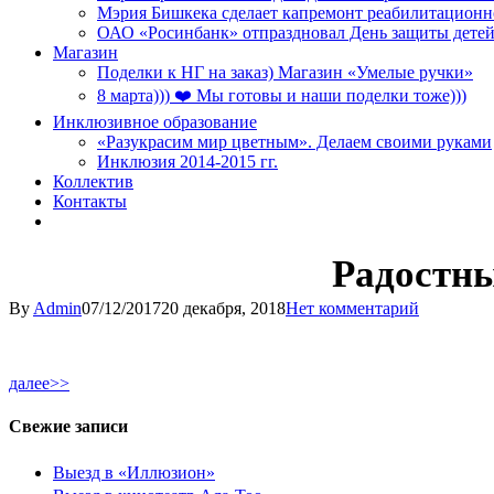
Мэрия Бишкека сделает капремонт реабилитационн
ОАО «Росинбанк» отпраздновал День защиты детей
Магазин
Поделки к НГ на заказ) Магазин «Умелые ручки»
8 марта))) ❤️ Мы готовы и наши поделки тоже)))
Инклюзивное образование
«Разукрасим мир цветным». Делаем своими руками
Инклюзия 2014-2015 гг.
Коллектив
Контакты
Радостны
By
Admin
07/12/2017
20 декабря, 2018
Нет комментарий
далее>>
Свежие записи
Выезд в «Иллюзион»