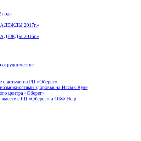
2 год»
АДЕЖДЫ 2017г.»
АДЕЖДЫ 2016г.»
 сотрудничестве
 с детьми из РЦ «Оберег»
 возможностями здоровья на Иссык-Куле
ого центра «Оберег»
 вместе с РЦ «Оберег» и ОБФ Help