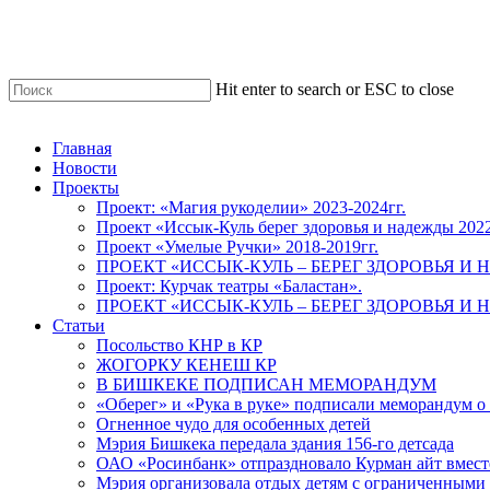
Skip
to
main
content
Hit enter to search or ESC to close
Close
Search
Menu
Главная
Новости
Проекты
Проект: «Магия рукоделии» 2023-2024гг.
Проект «Иссык-Куль берег здоровья и надежды 202
Проект «Умелые Ручки» 2018-2019гг.
ПРОЕКТ «ИССЫК-КУЛЬ – БЕРЕГ ЗДОРОВЬЯ И Н
Проект: Курчак театры «Баластан».
ПРОЕКТ «ИССЫК-КУЛЬ – БЕРЕГ ЗДОРОВЬЯ И Н
Статьи
Посольство КНР в КР
ЖОГОРКУ КЕНЕШ КР
В БИШКЕКЕ ПОДПИСАН МЕМОРАНДУМ
«Оберег» и «Рука в руке» подписали меморандум о
Огненное чудо для особенных детей
Мэрия Бишкека передала здания 156-го детсада
ОАО «Росинбанк» отпраздновало Курман айт вместе
Мэрия организовала отдых детям с ограниченными