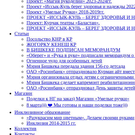
Проект: «Магия рукоделии» 2023-2024гг.
Проект «Иссык-Куль берег здоровья и надежды 202
Проект «Умелые Ручки» 2018-2019гг.
ПРОЕКТ «ИССЫК-КУЛЬ – БЕРЕГ ЗДОРОВЬЯ И Н
Проект: Курчак театры «Баластан».
ПРОЕКТ «ИССЫК-КУЛЬ – БЕРЕГ ЗДОРОВЬЯ И Н
Статьи
Посольство КНР в КР
ЖОГОРКУ КЕНЕШ КР
В БИШКЕКЕ ПОДПИСАН МЕМОРАНДУМ
«Оберег» и «Рука в руке» подписали меморандум о
Огненное чудо для особенных детей
Мэрия Бишкека передала здания 156-го детсада
ОАО «Росинбанк» отпраздновало Курман айт вместе
Мэрия организовала отдых детям с ограниченными
Мэрия Бишкека сделает капремонт реабилитационн
ОАО «Росинбанк» отпраздновал День защиты детей
Магазин
Поделки к НГ на заказ) Магазин «Умелые ручки»
8 марта))) ❤️ Мы готовы и наши поделки тоже)))
Инклюзивное образование
«Разукрасим мир цветным». Делаем своими руками
Инклюзия 2014-2015 гг.
Коллектив
Контакты