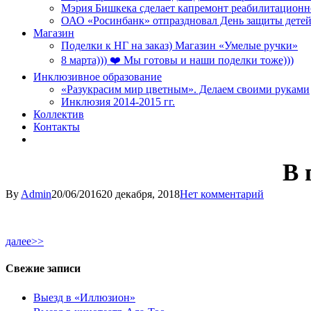
Мэрия Бишкека сделает капремонт реабилитационн
ОАО «Росинбанк» отпраздновал День защиты детей
Магазин
Поделки к НГ на заказ) Магазин «Умелые ручки»
8 марта))) ❤️ Мы готовы и наши поделки тоже)))
Инклюзивное образование
«Разукрасим мир цветным». Делаем своими руками
Инклюзия 2014-2015 гг.
Коллектив
Контакты
В 
By
Admin
20/06/2016
20 декабря, 2018
Нет комментарий
далее>>
Свежие записи
Выезд в «Иллюзион»