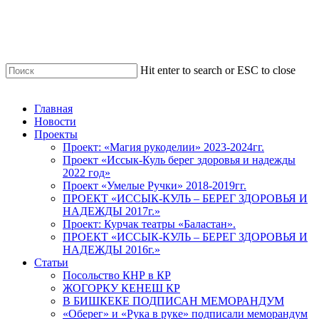
Skip
to
main
content
Hit enter to search or ESC to close
Close
Search
Menu
Главная
Новости
Проекты
Проект: «Магия рукоделии» 2023-2024гг.
Проект «Иссык-Куль берег здоровья и надежды
2022 год»
Проект «Умелые Ручки» 2018-2019гг.
ПРОЕКТ «ИССЫК-КУЛЬ – БЕРЕГ ЗДОРОВЬЯ И
НАДЕЖДЫ 2017г.»
Проект: Курчак театры «Баластан».
ПРОЕКТ «ИССЫК-КУЛЬ – БЕРЕГ ЗДОРОВЬЯ И
НАДЕЖДЫ 2016г.»
Статьи
Посольство КНР в КР
ЖОГОРКУ КЕНЕШ КР
В БИШКЕКЕ ПОДПИСАН МЕМОРАНДУМ
«Оберег» и «Рука в руке» подписали меморандум