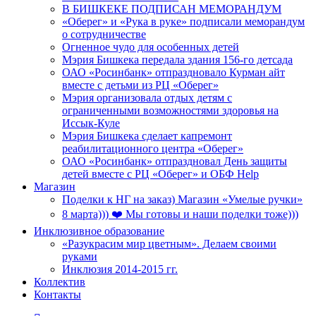
В БИШКЕКЕ ПОДПИСАН МЕМОРАНДУМ
«Оберег» и «Рука в руке» подписали меморандум
о сотрудничестве
Огненное чудо для особенных детей
Мэрия Бишкека передала здания 156-го детсада
ОАО «Росинбанк» отпраздновало Курман айт
вместе с детьми из РЦ «Оберег»
Мэрия организовала отдых детям с
ограниченными возможностями здоровья на
Иссык-Куле
Мэрия Бишкека сделает капремонт
реабилитационного центра «Оберег»
ОАО «Росинбанк» отпраздновал День защиты
детей вместе с РЦ «Оберег» и ОБФ Help
Магазин
Поделки к НГ на заказ) Магазин «Умелые ручки»
8 марта))) ❤️ Мы готовы и наши поделки тоже)))
Инклюзивное образование
«Разукрасим мир цветным». Делаем своими
руками
Инклюзия 2014-2015 гг.
Коллектив
Контакты