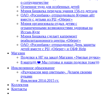
о сотрудничестве
Огненное чудо для особенных детей
Мэрия Бишкека передала здания 156-го детсада
ОАО «Росинбанк» отпраздновало Курман айт
вместе с детьми из РЦ «Оберег»
Мэрия организовала отдых детям с
ограниченными возможностями здоровья на
Иссык-Куле
Мэрия Бишкека сделает капремонт
реабилитационного центра «Оберег»
ОАО «Росинбанк» отпраздновал День защиты
детей вместе с РЦ «Оберег» и ОБФ Help
Магазин
Поделки к НГ на заказ) Магазин «Умелые ручки»
8 марта))) ❤️ Мы готовы и наши поделки тоже)))
Инклюзивное образование
«Разукрасим мир цветным». Делаем своими
руками
Инклюзия 2014-2015 гг.
Коллектив
Контакты