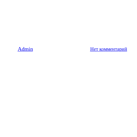
День Рождения РЦ «Оберег»
Нам 22 Года!
By
Admin
25/09/2025
12 февраля, 2026
Нет комментарий