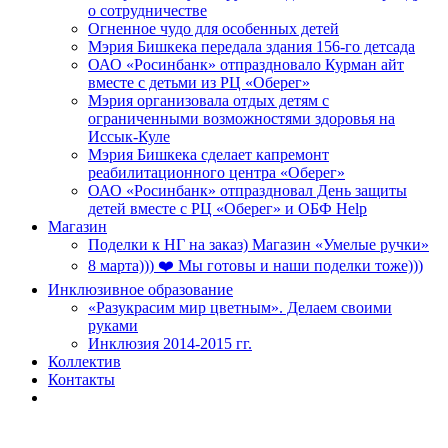
о сотрудничестве
Огненное чудо для особенных детей
Мэрия Бишкека передала здания 156-го детсада
ОАО «Росинбанк» отпраздновало Курман айт
вместе с детьми из РЦ «Оберег»
Мэрия организовала отдых детям с
ограниченными возможностями здоровья на
Иссык-Куле
Мэрия Бишкека сделает капремонт
реабилитационного центра «Оберег»
ОАО «Росинбанк» отпраздновал День защиты
детей вместе с РЦ «Оберег» и ОБФ Help
Магазин
Поделки к НГ на заказ) Магазин «Умелые ручки»
8 марта))) ❤️ Мы готовы и наши поделки тоже)))
Инклюзивное образование
«Разукрасим мир цветным». Делаем своими
руками
Инклюзия 2014-2015 гг.
Коллектив
Контакты