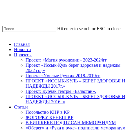
Skip
to
main
content
Hit enter to search or ESC to close
Close
Search
Menu
Главная
Новости
Проекты
Проект: «Магия рукоделии» 2023-2024гг.
Проект «Иссык-Куль берег здоровья и надежды
2022 год»
Проект «Умелые Ручки» 2018-2019гг.
ПРОЕКТ «ИССЫК-КУЛЬ – БЕРЕГ ЗДОРОВЬЯ И
НАДЕЖДЫ 2017г.»
Проект: Курчак театры «Баластан».
ПРОЕКТ «ИССЫК-КУЛЬ – БЕРЕГ ЗДОРОВЬЯ И
НАДЕЖДЫ 2016г.»
Статьи
Посольство КНР в КР
ЖОГОРКУ КЕНЕШ КР
В БИШКЕКЕ ПОДПИСАН МЕМОРАНДУМ
«Оберег» и «Рука в руке» подписали меморандум