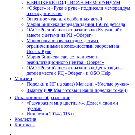
В БИШКЕКЕ ПОДПИСАН МЕМОРАНДУМ
«Оберег» и «Рука в руке» подписали меморандум
о сотрудничестве
Огненное чудо для особенных детей
Мэрия Бишкека передала здания 156-го детсада
ОАО «Росинбанк» отпраздновало Курман айт
вместе с детьми из РЦ «Оберег»
Мэрия организовала отдых детям с
ограниченными возможностями здоровья на
Иссык-Куле
Мэрия Бишкека сделает капремонт
реабилитационного центра «Оберег»
ОАО «Росинбанк» отпраздновал День защиты
детей вместе с РЦ «Оберег» и ОБФ Help
Магазин
Поделки к НГ на заказ) Магазин «Умелые ручки»
8 марта))) ❤️ Мы готовы и наши поделки тоже)))
Инклюзивное образование
«Разукрасим мир цветным». Делаем своими
руками
Инклюзия 2014-2015 гг.
Коллектив
Контакты