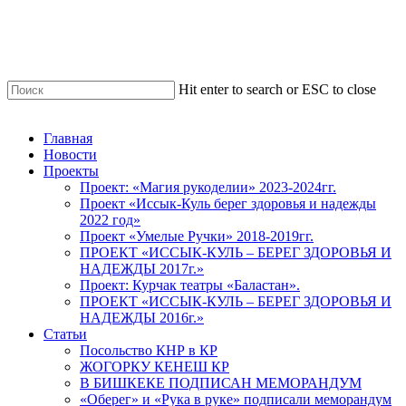
Skip
to
main
content
Hit enter to search or ESC to close
Close
Search
Menu
Главная
Новости
Проекты
Проект: «Магия рукоделии» 2023-2024гг.
Проект «Иссык-Куль берег здоровья и надежды
2022 год»
Проект «Умелые Ручки» 2018-2019гг.
ПРОЕКТ «ИССЫК-КУЛЬ – БЕРЕГ ЗДОРОВЬЯ И
НАДЕЖДЫ 2017г.»
Проект: Курчак театры «Баластан».
ПРОЕКТ «ИССЫК-КУЛЬ – БЕРЕГ ЗДОРОВЬЯ И
НАДЕЖДЫ 2016г.»
Статьи
Посольство КНР в КР
ЖОГОРКУ КЕНЕШ КР
В БИШКЕКЕ ПОДПИСАН МЕМОРАНДУМ
«Оберег» и «Рука в руке» подписали меморандум