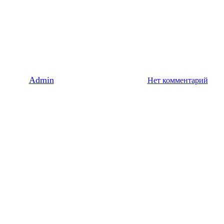
Развлекательный Центр
«Иллюзион»
By
Admin
14/08/2025
12 февраля, 2026
Нет комментарий