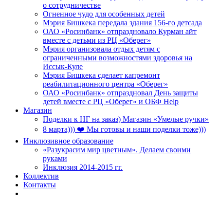
о сотрудничестве
Огненное чудо для особенных детей
Мэрия Бишкека передала здания 156-го детсада
ОАО «Росинбанк» отпраздновало Курман айт
вместе с детьми из РЦ «Оберег»
Мэрия организовала отдых детям с
ограниченными возможностями здоровья на
Иссык-Куле
Мэрия Бишкека сделает капремонт
реабилитационного центра «Оберег»
ОАО «Росинбанк» отпраздновал День защиты
детей вместе с РЦ «Оберег» и ОБФ Help
Магазин
Поделки к НГ на заказ) Магазин «Умелые ручки»
8 марта))) ❤️ Мы готовы и наши поделки тоже)))
Инклюзивное образование
«Разукрасим мир цветным». Делаем своими
руками
Инклюзия 2014-2015 гг.
Коллектив
Контакты