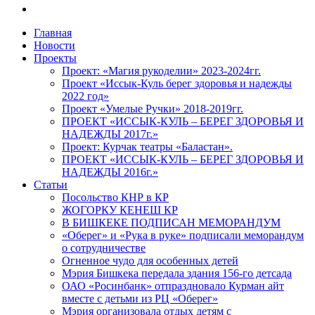
vk
Close
Главная
Menu
Новости
Проекты
Проект: «Магия рукоделии» 2023-2024гг.
Проект «Иссык-Куль берег здоровья и надежды
2022 год»
Проект «Умелые Ручки» 2018-2019гг.
ПРОЕКТ «ИССЫК-КУЛЬ – БЕРЕГ ЗДОРОВЬЯ И
НАДЕЖДЫ 2017г.»
Проект: Курчак театры «Баластан».
ПРОЕКТ «ИССЫК-КУЛЬ – БЕРЕГ ЗДОРОВЬЯ И
НАДЕЖДЫ 2016г.»
Статьи
Посольство КНР в КР
ЖОГОРКУ КЕНЕШ КР
В БИШКЕКЕ ПОДПИСАН МЕМОРАНДУМ
«Оберег» и «Рука в руке» подписали меморандум
о сотрудничестве
Огненное чудо для особенных детей
Мэрия Бишкека передала здания 156-го детсада
ОАО «Росинбанк» отпраздновало Курман айт
вместе с детьми из РЦ «Оберег»
Мэрия организовала отдых детям с