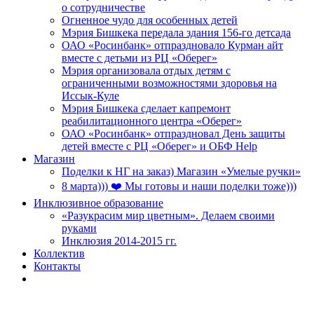
о сотрудничестве
Огненное чудо для особенных детей
Мэрия Бишкека передала здания 156-го детсада
ОАО «Росинбанк» отпраздновало Курман айт
вместе с детьми из РЦ «Оберег»
Мэрия организовала отдых детям с
ограниченными возможностями здоровья на
Иссык-Куле
Мэрия Бишкека сделает капремонт
реабилитационного центра «Оберег»
ОАО «Росинбанк» отпраздновал День защиты
детей вместе с РЦ «Оберег» и ОБФ Help
Магазин
Поделки к НГ на заказ) Магазин «Умелые ручки»
8 марта))) ❤️ Мы готовы и наши поделки тоже)))
Инклюзивное образование
«Разукрасим мир цветным». Делаем своими
руками
Инклюзия 2014-2015 гг.
Коллектив
Контакты