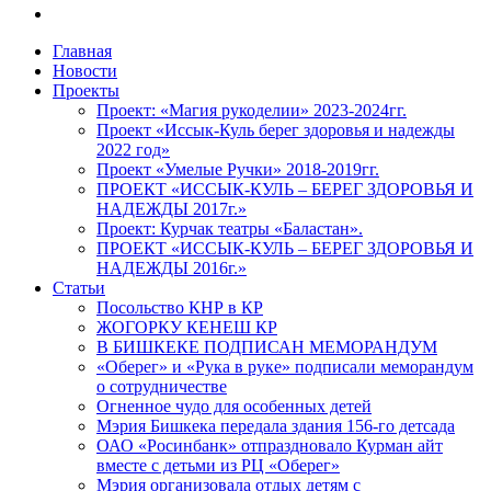
vk
Close
Главная
Menu
Новости
Проекты
Проект: «Магия рукоделии» 2023-2024гг.
Проект «Иссык-Куль берег здоровья и надежды
2022 год»
Проект «Умелые Ручки» 2018-2019гг.
ПРОЕКТ «ИССЫК-КУЛЬ – БЕРЕГ ЗДОРОВЬЯ И
НАДЕЖДЫ 2017г.»
Проект: Курчак театры «Баластан».
ПРОЕКТ «ИССЫК-КУЛЬ – БЕРЕГ ЗДОРОВЬЯ И
НАДЕЖДЫ 2016г.»
Статьи
Посольство КНР в КР
ЖОГОРКУ КЕНЕШ КР
В БИШКЕКЕ ПОДПИСАН МЕМОРАНДУМ
«Оберег» и «Рука в руке» подписали меморандум
о сотрудничестве
Огненное чудо для особенных детей
Мэрия Бишкека передала здания 156-го детсада
ОАО «Росинбанк» отпраздновало Курман айт
вместе с детьми из РЦ «Оберег»
Мэрия организовала отдых детям с