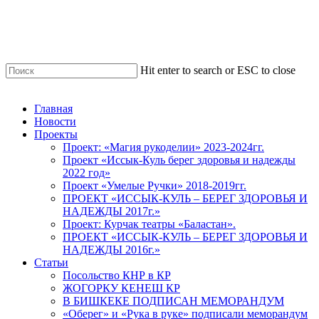
Skip
to
main
content
Hit enter to search or ESC to close
Close
Search
Menu
Главная
Новости
Проекты
Проект: «Магия рукоделии» 2023-2024гг.
Проект «Иссык-Куль берег здоровья и надежды
2022 год»
Проект «Умелые Ручки» 2018-2019гг.
ПРОЕКТ «ИССЫК-КУЛЬ – БЕРЕГ ЗДОРОВЬЯ И
НАДЕЖДЫ 2017г.»
Проект: Курчак театры «Баластан».
ПРОЕКТ «ИССЫК-КУЛЬ – БЕРЕГ ЗДОРОВЬЯ И
НАДЕЖДЫ 2016г.»
Статьи
Посольство КНР в КР
ЖОГОРКУ КЕНЕШ КР
В БИШКЕКЕ ПОДПИСАН МЕМОРАНДУМ
«Оберег» и «Рука в руке» подписали меморандум