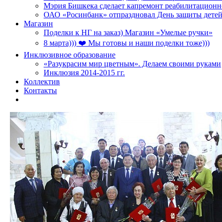
Мэрия Бишкека сделает капремонт реабилитационн
ОАО «Росинбанк» отпраздновал День защиты детей
Магазин
Поделки к НГ на заказ) Магазин «Умелые ручки»
8 марта))) ❤️ Мы готовы и наши поделки тоже)))
Инклюзивное образование
«Разукрасим мир цветным». Делаем своими руками
Инклюзия 2014-2015 гг.
Коллектив
Контакты