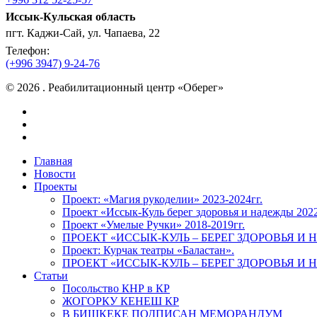
Иссык-Кульская область
пгт. Каджи-Сай, ул. Чапаева, 22
Телефон:
(+996 3947) 9-24-76
© 2026 . Реабилитационный центр «Оберег»
facebook
instagram
vk
Close
Главная
Menu
Новости
Проекты
Проект: «Магия рукоделии» 2023-2024гг.
Проект «Иссык-Куль берег здоровья и надежды 202
Проект «Умелые Ручки» 2018-2019гг.
ПРОЕКТ «ИССЫК-КУЛЬ – БЕРЕГ ЗДОРОВЬЯ И Н
Проект: Курчак театры «Баластан».
ПРОЕКТ «ИССЫК-КУЛЬ – БЕРЕГ ЗДОРОВЬЯ И Н
Статьи
Посольство КНР в КР
ЖОГОРКУ КЕНЕШ КР
В БИШКЕКЕ ПОДПИСАН МЕМОРАНДУМ