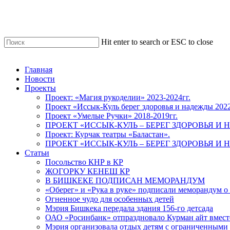
Skip
to
main
content
Hit enter to search or ESC to close
Close
Search
Menu
Главная
Новости
Проекты
Проект: «Магия рукоделии» 2023-2024гг.
Проект «Иссык-Куль берег здоровья и надежды 202
Проект «Умелые Ручки» 2018-2019гг.
ПРОЕКТ «ИССЫК-КУЛЬ – БЕРЕГ ЗДОРОВЬЯ И Н
Проект: Курчак театры «Баластан».
ПРОЕКТ «ИССЫК-КУЛЬ – БЕРЕГ ЗДОРОВЬЯ И Н
Статьи
Посольство КНР в КР
ЖОГОРКУ КЕНЕШ КР
В БИШКЕКЕ ПОДПИСАН МЕМОРАНДУМ
«Оберег» и «Рука в руке» подписали меморандум о
Огненное чудо для особенных детей
Мэрия Бишкека передала здания 156-го детсада
ОАО «Росинбанк» отпраздновало Курман айт вместе
Мэрия организовала отдых детям с ограниченными