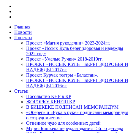
facebook
instagram
vk
Close
Главная
Menu
Новости
Проекты
Проект: «Магия рукоделии» 2023-2024гг.
Проект «Иссык-Куль берег здоровья и надежды
2022 год»
Проект «Умелые Ручки» 2018-2019гг.
ПРОЕКТ «ИССЫК-КУЛЬ – БЕРЕГ ЗДОРОВЬЯ И
НАДЕЖДЫ 2017г.»
Проект: Курчак театры «Баластан».
ПРОЕКТ «ИССЫК-КУЛЬ – БЕРЕГ ЗДОРОВЬЯ И
НАДЕЖДЫ 2016г.»
Статьи
Посольство КНР в КР
ЖОГОРКУ КЕНЕШ КР
В БИШКЕКЕ ПОДПИСАН МЕМОРАНДУМ
«Оберег» и «Рука в руке» подписали меморандум
о сотрудничестве
Огненное чудо для особенных детей
Мэрия Бишкека передала здания 156-го детсада