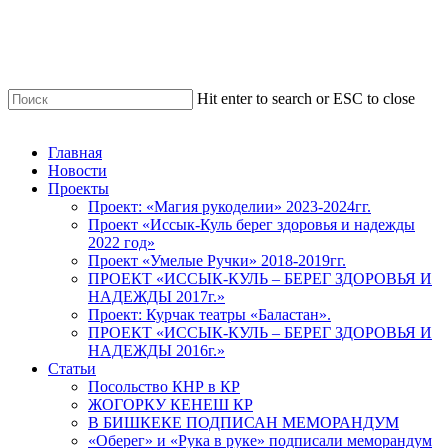
Skip
to
main
content
Hit enter to search or ESC to close
Close
Search
Menu
Главная
Новости
Проекты
Проект: «Магия рукоделии» 2023-2024гг.
Проект «Иссык-Куль берег здоровья и надежды
2022 год»
Проект «Умелые Ручки» 2018-2019гг.
ПРОЕКТ «ИССЫК-КУЛЬ – БЕРЕГ ЗДОРОВЬЯ И
НАДЕЖДЫ 2017г.»
Проект: Курчак театры «Баластан».
ПРОЕКТ «ИССЫК-КУЛЬ – БЕРЕГ ЗДОРОВЬЯ И
НАДЕЖДЫ 2016г.»
Статьи
Посольство КНР в КР
ЖОГОРКУ КЕНЕШ КР
В БИШКЕКЕ ПОДПИСАН МЕМОРАНДУМ
«Оберег» и «Рука в руке» подписали меморандум