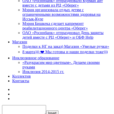
ОАО «Росинбанк» отпраздновало Курман айт
вместе с детьми из РЦ «Оберег»
Мэрия организовала отдых детям с
ограниченными возможностями здоровья на
Иссык-Куле
Мэрия Бишкека сделает капремонт
реабилитационного центра «Оберег»
ОАО «Росинбанк» отпраздновал День защиты
детей вместе с РЦ «Оберег» и ОБФ Help
Магазин
Поделки к НГ на заказ) Магазин «Умелые ручки»
8 марта))) ❤️ Мы готовы и наши поделки тоже)))
Инклюзивное образование
«Разукрасим мир цветным». Делаем своими
руками
Инклюзия 2014-2015 гг.
Коллектив
Контакты
Insert