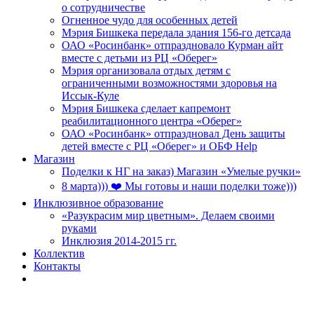
о сотрудничестве
Огненное чудо для особенных детей
Мэрия Бишкека передала здания 156-го детсада
ОАО «Росинбанк» отпраздновало Курман айт
вместе с детьми из РЦ «Оберег»
Мэрия организовала отдых детям с
ограниченными возможностями здоровья на
Иссык-Куле
Мэрия Бишкека сделает капремонт
реабилитационного центра «Оберег»
ОАО «Росинбанк» отпраздновал День защиты
детей вместе с РЦ «Оберег» и ОБФ Help
Магазин
Поделки к НГ на заказ) Магазин «Умелые ручки»
8 марта))) ❤️ Мы готовы и наши поделки тоже)))
Инклюзивное образование
«Разукрасим мир цветным». Делаем своими
руками
Инклюзия 2014-2015 гг.
Коллектив
Контакты